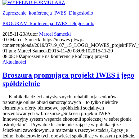
Zaproszenie_konferencja_IWES_Dlugosiodlo
PROGRAM_konferencja_IWES_Dlugosiodlo
2015-11-20
/
Autor
Marcel Samecki
0
0
Marcel Samecki
https://mowes.pl/wp-
content/uploads/2019/07/19_07_15_LOGO_MOWES_projektFFW_tr
01.png
Marcel Samecki
2015-11-20 08:08:10
2015-11-20
08:08:10
Zaproszenie na konferencję kończącą projekt
Aktualności
Broszura promująca projekt IWES i jego
spółdzielnie
Klubik dla dzieci autystycznych, rehabilitacja seniorów,
transmisje online obrad samorządowych – to tylko niektóre
elementy z oferty biznesowej spółdzielni socjalnych
prezentowanych w broszurze „Sukcesu projektu IWES.
Innowacyjny system wsparcia ekonomii społecznej w subregionie
ostrołęckim”. Prywatne historie mieszają się w publikacji ze
ścieżkami zawodowymi, a marzenia z rzeczywistością. Łączy je
jedno: bohaterowie tych opowieści spotkali się w naszym projekcie.