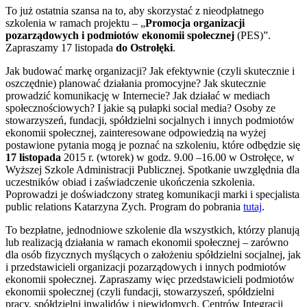
To już ostatnia szansa na to, aby skorzystać z nieodpłatnego
szkolenia w ramach projektu – „
Promocja
organizacji
pozarządowych i podmiotów ekonomii społecznej
(PES)”.
Zapraszamy 17 listopada
do Ostrołęki
.
Jak budować markę organizacji? Jak efektywnie (czyli skutecznie i
oszczędnie) planować działania promocyjne? Jak skutecznie
prowadzić komunikację w Internecie? Jak działać w mediach
społecznościowych? I jakie są pułapki social media? Osoby ze
stowarzyszeń, fundacji, spółdzielni socjalnych i innych podmiotów
ekonomii społecznej, zainteresowane odpowiedzią na wyżej
postawione pytania mogą je poznać na szkoleniu, które odbędzie się
17 listopada
2015 r. (wtorek) w godz. 9.00 –16.00 w Ostrołęce, w
Wyższej Szkole Administracji Publicznej. Spotkanie uwzględnia dla
uczestników obiad i zaświadczenie ukończenia szkolenia.
Poprowadzi je doświadczony strateg komunikacji marki i specjalista
public relations Katarzyna Zych. Program do pobrania
tutaj
.
To bezpłatne, jednodniowe szkolenie dla wszystkich, którzy planują
lub realizacją działania w ramach ekonomii społecznej – zarówno
dla osób fizycznych myślących o założeniu spółdzielni socjalnej, jak
i przedstawicieli organizacji pozarządowych i innych podmiotów
ekonomii społecznej. Zapraszamy więc przedstawicieli podmiotów
ekonomii społecznej (czyli fundacji, stowarzyszeń, spółdzielni
pracy, spółdzielni inwalidów i niewidomych, Centrów Integracji