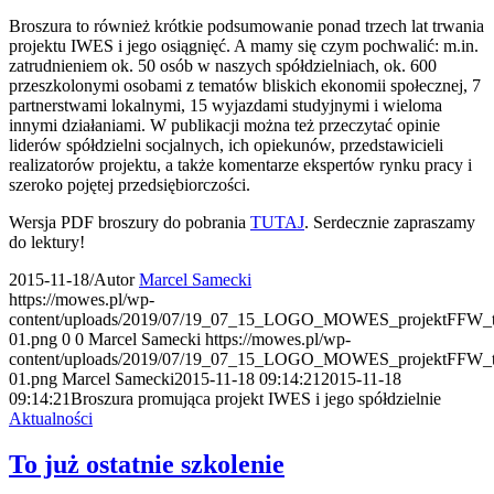
Broszura to również krótkie podsumowanie ponad trzech lat trwania
projektu IWES i jego osiągnięć. A mamy się czym pochwalić: m.in.
zatrudnieniem ok. 50 osób w naszych spółdzielniach, ok. 600
przeszkolonymi osobami z tematów bliskich ekonomii społecznej, 7
partnerstwami lokalnymi, 15 wyjazdami studyjnymi i wieloma
innymi działaniami. W publikacji można też przeczytać opinie
liderów spółdzielni socjalnych, ich opiekunów, przedstawicieli
realizatorów projektu, a także komentarze ekspertów rynku pracy i
szeroko pojętej przedsiębiorczości.
Wersja PDF broszury do pobrania
TUTAJ
. Serdecznie zapraszamy
do lektury!
2015-11-18
/
Autor
Marcel Samecki
https://mowes.pl/wp-
content/uploads/2019/07/19_07_15_LOGO_MOWES_projektFFW_tr
01.png
0
0
Marcel Samecki
https://mowes.pl/wp-
content/uploads/2019/07/19_07_15_LOGO_MOWES_projektFFW_tr
01.png
Marcel Samecki
2015-11-18 09:14:21
2015-11-18
09:14:21
Broszura promująca projekt IWES i jego spółdzielnie
Aktualności
To już ostatnie szkolenie