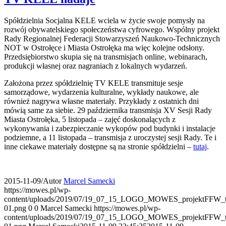
Spółdzielnia Socjalna KELE wciela w życie swoje pomysły na
rozwój obywatelskiego społeczeństwa cyfrowego. Wspólny projekt
Rady Regionalnej Federacji Stowarzyszeń Naukowo-Technicznych
NOT w Ostrołęce i Miasta Ostrołęka ma więc kolejne odsłony.
Przedsiębiorstwo skupia się na transmisjach online, webinarach,
produkcji własnej oraz nagraniach z lokalnych wydarzeń.
Założona przez spółdzielnię TV KELE transmituje sesje
samorządowe, wydarzenia kulturalne, wykłady naukowe, ale
również nagrywa własne materiały. Przykłady z ostatnich dni
mówią same za siebie. 29 października transmisja XV Sesji Rady
Miasta Ostrołęka, 5 listopada – zajęć doskonalących z
wykonywania i zabezpieczanie wykopów pod budynki i instalacje
podziemne, a 11 listopada – transmisja z uroczystej sesji Rady. Te i
inne ciekawe materiały dostępne są na stronie spółdzielni –
tutaj
.
2015-11-09
/
Autor
Marcel Samecki
https://mowes.pl/wp-
content/uploads/2019/07/19_07_15_LOGO_MOWES_projektFFW_tr
01.png
0
0
Marcel Samecki
https://mowes.pl/wp-
content/uploads/2019/07/19_07_15_LOGO_MOWES_projektFFW_tr