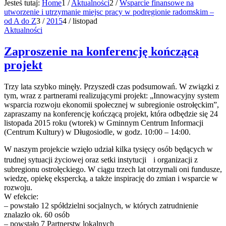
Jesteś tutaj:
Home
1
/
Aktualności
2
/
Wsparcie finansowe na
utworzenie i utrzymanie miejsc pracy w podregionie radomskim –
od A do Z
3
/
2015
4
/
listopad
Aktualności
Zaproszenie na konferencję kończącą
projekt
Trzy lata szybko minęły. Przyszedł czas podsumowań. W związki z
tym, wraz z partnerami realizującymi projekt: „Innowacyjny system
wsparcia rozwoju ekonomii społecznej w subregionie ostrołęckim”,
zapraszamy na konferencję kończącą projekt, która odbędzie się 24
listopada 2015 roku (wtorek) w Gminnym Centrum Informacji
(Centrum Kultury) w Długosiodle, w godz. 10:00 – 14:00.
W naszym projekcie wzięło udział kilka tysięcy osób będących w
trudnej sytuacji życiowej oraz setki instytucji i organizacji z
subregionu ostrołęckiego. W ciągu trzech lat otrzymali oni fundusze,
wiedzę, opiekę ekspercką, a także inspirację do zmian i wsparcie w
rozwoju.
W efekcie:
– powstało 12 spółdzielni socjalnych, w których zatrudnienie
znalazło ok. 60 osób
– powstało 7 Partnerstw lokalnych