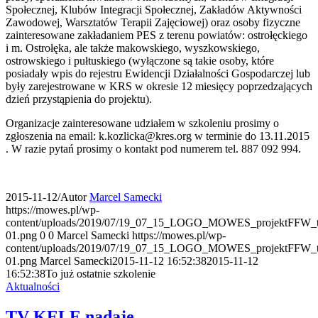
Społecznej, Klubów Integracji Społecznej, Zakładów Aktywności
Zawodowej, Warsztatów Terapii Zajęciowej) oraz osoby fizyczne
zainteresowane zakładaniem PES z terenu powiatów: ostrołęckiego
i m. Ostrołęka, ale także makowskiego, wyszkowskiego,
ostrowskiego i pułtuskiego (wyłączone są takie osoby, które
posiadały wpis do rejestru Ewidencji Działalności Gospodarczej lub
były zarejestrowane w KRS w okresie 12 miesięcy poprzedzających
dzień przystąpienia do projektu).
Organizacje zainteresowane udziałem w szkoleniu prosimy o
zgłoszenia na email: k.kozlicka@kres.org w terminie do 13.11.2015
. W razie pytań prosimy o kontakt pod numerem tel. 887 092 994.
2015-11-12
/
Autor
Marcel Samecki
https://mowes.pl/wp-
content/uploads/2019/07/19_07_15_LOGO_MOWES_projektFFW_tr
01.png
0
0
Marcel Samecki
https://mowes.pl/wp-
content/uploads/2019/07/19_07_15_LOGO_MOWES_projektFFW_tr
01.png
Marcel Samecki
2015-11-12 16:52:38
2015-11-12
16:52:38
To już ostatnie szkolenie
Aktualności
TV KELE nadaje