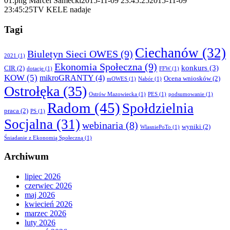
01.png
Marcel Samecki
2015-11-09 23:45:25
2015-11-09
23:45:25
TV KELE nadaje
Tagi
Ciechanów
(32)
Biuletyn Sieci OWES
(9)
2021
(1)
Ekonomia Społeczna
(9)
konkurs
(3)
CIR
(2)
dotacje
(1)
FFW
(1)
KOW
(5)
mikroGRANTY
(4)
Ocena wniosków
(2)
mOWES
(1)
Nabór
(1)
Ostrołęka
(35)
Ostrów Mazowiecka
(1)
PES
(1)
podsumowanie
(1)
Radom
(45)
Społdzielnia
praca
(2)
PS
(1)
Socjalna
(31)
webinaria
(8)
wyniki
(2)
WlasniePoTo
(1)
Śniadanie z Ekonomią Społeczną
(1)
Archiwum
lipiec 2026
czerwiec 2026
maj 2026
kwiecień 2026
marzec 2026
luty 2026