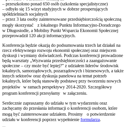
– przeszkolono ponad 650 osób (szkolenia specjalistyczne)
– odbyło się 15 wizyt studyjnych w dobrze prosperujących
spółdzielniach socjalnych
– przez 3 lata osoby zainteresowane przedsiębiorczością społeczną
mogły skorzystać z lokalnego Punktu Informacyjno-Doradczego
w Długosiodle, a Mobilny Punkt Wsparcia Ekonomii Społecznej
przeprowadził 120 akcji informacyjnych.
Konferencja będzie okazją do podsumowania trzech lat działań na
rzecz efektywnego rozwoju ekonomii społecznej oraz miejscem
dyskusji i wymiany doświadczeń. Podczas konferencji prowadzone
będą warsztaty „Wyzwania przedsiębiorczości a zaangażowanie
społeczne – czy może być lepiej?” z udziałem liderów środowisk
lokalnych, samorządowych, pozarządowych i biznesowych, a także
innych sektorów oraz dyskusja panelowa na temat potrzeb
lokalnych, które będą stanowiły podstawę przy tworzeniu nowych
projektów w ramach perspektywy 2014-2020. Szczegółowy
program konferencji przesyłamy w załączeniu.
Serdecznie zapraszamy do udziału w tym wydarzeniu oraz
zachęcamy do przesłania informacji o konferencji osobom, które
mogą być zainteresowane udziałem. Prosimy o potwierdzenie
udziału w konferencji poprzez wypełnienie
formularza
.