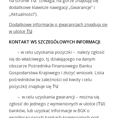
na stronie
TU
: (Uwaga, na górze znajdują się
dodatkowe klawisze nawigacji „Gwarancje” i
„Aktualności”).
Dodatkowe informacje o gwarancjach znajdują się
w ulotce
TU
KONTAKT WS SZCZEGÓŁOWYCH INFORMACJI:
– w celu uzyskania pożyczki – należy zgłosić
się do właściwego, tj. działającego na danym
obszarze Pośrednika Finansowego Banku
Gospodarstwa Krajowego i złożyć wniosek. Lista
pośredników (w zależności od kwoty i celu
pożyczki) znajduje się
TU
– w celu uzyskania gwarancji – można się
zgłosić do jednego z wymienionych w ulotce (
TU
)
banków, lub uzyskać informacje w BGK o
współpracujących bankach komercyjnych pod