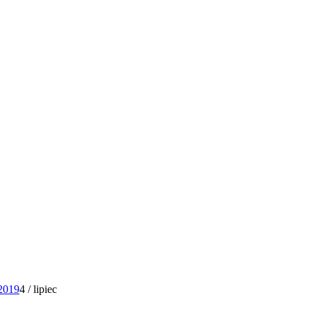
2019
4
/
lipiec