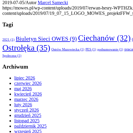
2019-07-05
/
Autor
Marcel Samecki
https://mowes.pl/wp-content/uploads/2019/07/erwan-hesry-WPTHZk
content/uploads/2019/07/19_07_15_LOGO_MOWES_projektFFW_tr
Tagi
Ciechanów
(32)
Biuletyn Sieci OWES
(9)
2021
(1)
Ostrołęka
(35)
praca
Ostrów Mazowiecka
(1)
PES
(1)
podsumowanie
(1)
Społeczną
(1)
Archiwum
lipiec 2026
czerwiec 2026
maj 2026
kwiecień 2026
marzec 2026
luty 2026
styczeń 2026
grudzień 2025
listopad 2025
październik 2025
wrzesień 2025