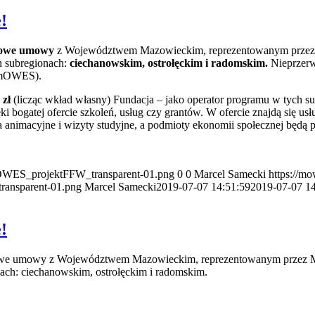
!
 nowe umowy
z Województwem Mazowieckim, reprezentowanym przez 
h subregionach:
ciechanowskim, ostrołęckim i radomskim.
Nieprzerw
mOWES).
 zł
(licząc wkład własny) Fundacja – jako operator programu w tych 
ki bogatej ofercie szkoleń, usług czy grantów. W ofercie znajdą się 
animacyjne i wizyty studyjne, a podmioty ekonomii społecznej będą p
OWES_projektFFW_transparent-01.png
0
0
Marcel Samecki
https://mo
ansparent-01.png
Marcel Samecki
2019-07-07 14:51:59
2019-07-07 14
!
zy nowe umowy z Województwem Mazowieckim, reprezentowanym przez 
nach: ciechanowskim, ostrołęckim i radomskim.