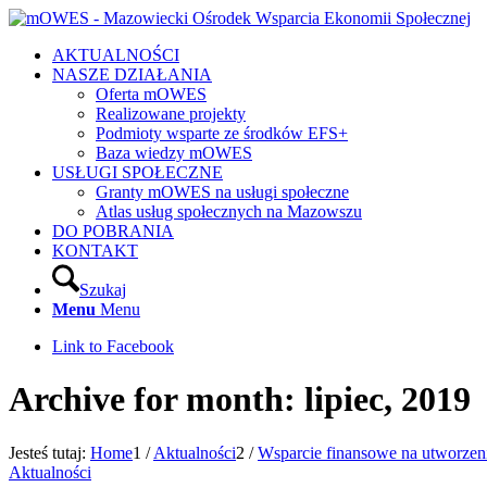
AKTUALNOŚCI
NASZE DZIAŁANIA
Oferta mOWES
Realizowane projekty
Podmioty wsparte ze środków EFS+
Baza wiedzy mOWES
USŁUGI SPOŁECZNE
Granty mOWES na usługi społeczne
Atlas usług społecznych na Mazowszu
DO POBRANIA
KONTAKT
Szukaj
Menu
Menu
Link to Facebook
Archive for month: lipiec, 2019
Jesteś tutaj:
Home
1
/
Aktualności
2
/
Wsparcie finansowe na utworzeni
Aktualności