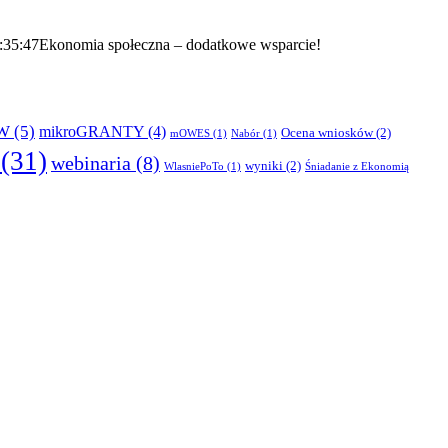
:35:47
Ekonomia społeczna – dodatkowe wsparcie!
W
(5)
mikroGRANTY
(4)
Ocena wniosków
(2)
mOWES
(1)
Nabór
(1)
(31)
webinaria
(8)
wyniki
(2)
WlasniePoTo
(1)
Śniadanie z Ekonomią