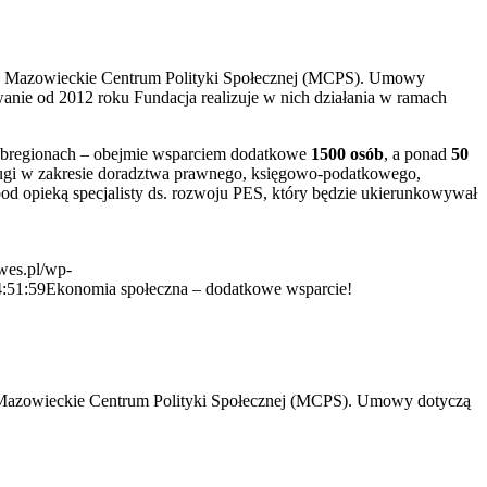
Mazowieckie Centrum Polityki Społecznej (MCPS). Umowy
anie od 2012 roku Fundacja realizuje w nich działania w ramach
subregionach – obejmie wsparciem dodatkowe
1500 osób
, a ponad
50
usługi w zakresie doradztwa prawnego, księgowo-podatkowego,
od opieką specjalisty ds. rozwoju PES, który będzie ukierunkowywał
wes.pl/wp-
:51:59
Ekonomia społeczna – dodatkowe wsparcie!
Mazowieckie Centrum Polityki Społecznej (MCPS). Umowy dotyczą