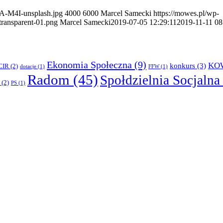
A-M4I-unsplash.jpg
4000
6000
Marcel Samecki
https://mowes.pl/wp-
ansparent-01.png
Marcel Samecki
2019-07-05 12:29:11
2019-11-11 08
Ekonomia Społeczna
(9)
KO
konkurs
(3)
CIR
(2)
dotacje
(1)
FFW
(1)
Radom
(45)
Społdzielnia Socjalna
(2)
PS
(1)