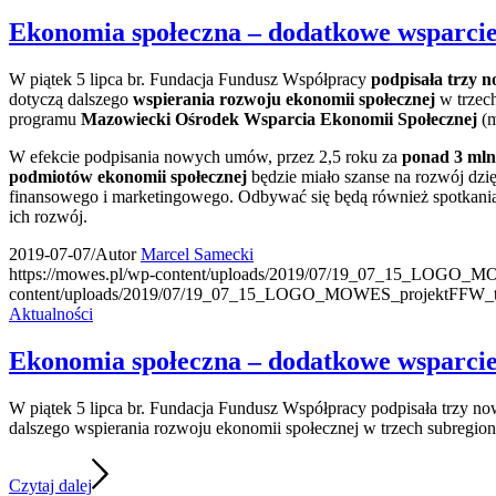
Ekonomia społeczna – dodatkowe wsparcie
W piątek 5 lipca br. Fundacja Fundusz Współpracy
podpisała trzy
dotyczą dalszego
wspierania rozwoju ekonomii społecznej
w trzec
programu
Mazowiecki Ośrodek Wsparcia Ekonomii Społecznej
(
W efekcie podpisania nowych umów, przez 2,5 roku za
ponad 3 mln
podmiotów ekonomii społecznej
będzie miało szanse na rozwój dzię
finansowego i marketingowego. Odbywać się będą również spotkania 
ich rozwój.
2019-07-07
/
Autor
Marcel Samecki
https://mowes.pl/wp-content/uploads/2019/07/19_07_15_LOGO_M
content/uploads/2019/07/19_07_15_LOGO_MOWES_projektFFW_tr
Aktualności
Ekonomia społeczna – dodatkowe wsparcie
W piątek 5 lipca br. Fundacja Fundusz Współpracy podpisała tr
dalszego wspierania rozwoju ekonomii społecznej w trzech subregio
Czytaj dalej