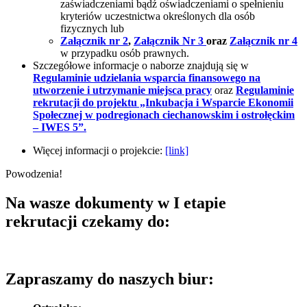
zaświadczeniami bądź oświadczeniami o spełnieniu
kryteriów uczestnictwa określonych dla osób
fizycznych lub
Załącznik nr 2
,
Załącznik Nr 3
oraz
Załącznik nr 4
w przypadku osób prawnych.
Szczegółowe informacje o naborze znajdują się w
Regulaminie udzielania wsparcia finansowego na
utworzenie i utrzymanie miejsca pracy
oraz
Regulaminie
rekrutacji do projektu „Inkubacja i Wsparcie Ekonomii
Społecznej w podregionach ciechanowskim i ostrołęckim
– IWES 5”.
Więcej informacji o projekcie:
[link]
Powodzenia!
Na wasze dokumenty w I etapie
rekrutacji czekamy do:
Zapraszamy do naszych biur: