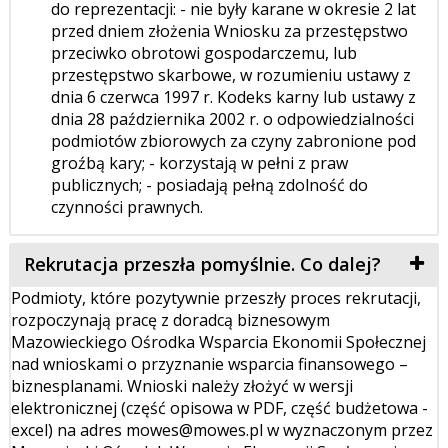
do reprezentacji:­ - nie były karane w okresie 2 lat
przed dniem złożenia Wniosku za przestępstwo
przeciwko obrotowi gospodarczemu, lub
przestępstwo skarbowe, w rozumieniu ustawy z
dnia 6 czerwca 1997 r. Kodeks karny lub ustawy z
dnia 28 października 2002 r. o odpowiedzialności
podmiotów zbiorowych za czyny zabronione pod
groźbą kary; - korzystają w pełni z praw
publicznych; - posiadają pełną zdolność do
czynności prawnych.
Rekrutacja przeszła pomyślnie. Co dalej?
Podmioty, które pozytywnie przeszły proces rekrutacji,
rozpoczynają pracę z doradcą biznesowym
Mazowieckiego Ośrodka Wsparcia Ekonomii Społecznej
nad wnioskami o przyznanie wsparcia finansowego –
biznesplanami. Wnioski należy złożyć w wersji
elektronicznej (część opisowa w PDF, część budżetowa -
excel) na adres mowes@mowes.pl w wyznaczonym przez