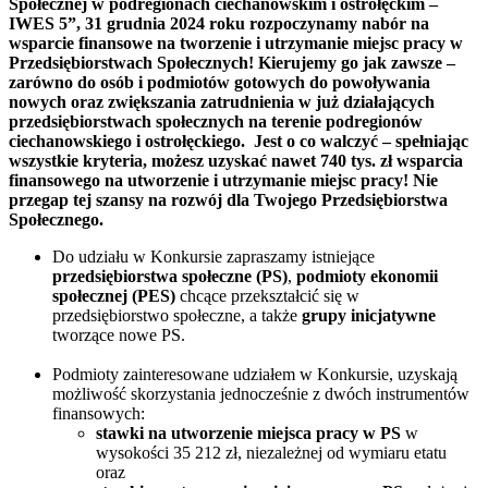
Społecznej w podregionach ciechanowskim i ostrołęckim –
IWES 5”, 31 grudnia 2024 roku rozpoczynamy nabór na
wsparcie finansowe na tworzenie i utrzymanie miejsc pracy w
Przedsiębiorstwach Społecznych! Kierujemy go jak zawsze –
zarówno do osób i podmiotów gotowych do powoływania
nowych oraz zwiększania zatrudnienia w już działających
przedsiębiorstwach społecznych na terenie podregionów
ciechanowskiego i ostrołęckiego. Jest o co walczyć – spełniając
wszystkie kryteria, możesz uzyskać nawet 740 tys. zł wsparcia
finansowego na utworzenie i utrzymanie miejsc pracy! Nie
przegap tej szansy na rozwój dla Twojego Przedsiębiorstwa
Społecznego.
Do udziału w Konkursie zapraszamy istniejące
przedsiębiorstwa społeczne (PS)
,
podmioty ekonomii
społecznej (PES)
chcące przekształcić się w
przedsiębiorstwo społeczne, a także
grupy inicjatywne
tworzące nowe PS.
Podmioty zainteresowane udziałem w Konkursie, uzyskają
możliwość skorzystania jednocześnie z dwóch instrumentów
finansowych:
stawki na utworzenie miejsca pracy w PS
w
wysokości 35 212 zł, niezależnej od wymiaru etatu
oraz