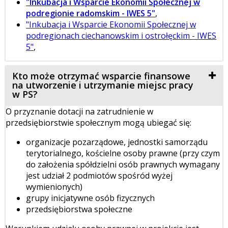
"Inkubacja i Wsparcie Ekonomii Społecznej w
podregionie radomskim - IWES 5"
,
"Inkubacja i Wsparcie Ekonomii Społecznej w
podregionach ciechanowskim i ostrołęckim - IWES
5"
,
Kto może otrzymać wsparcie finansowe
na utworzenie i utrzymanie miejsc pracy
w PS?
O przyznanie dotacji na zatrudnienie w
przedsiębiorstwie społecznym mogą ubiegać się:
organizacje pozarządowe, jednostki samorządu
terytorialnego, kościelne osoby prawne (przy czym
do założenia spółdzielni osób prawnych wymagany
jest udział 2 podmiotów spośród wyżej
wymienionych)
grupy inicjatywne osób fizycznych
przedsiębiorstwa społeczne