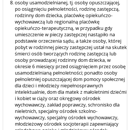
osoby usamodzielnianej, tj. osoby opuszczającej,
po osiągnięciu pełnoletności, rodzinę zastępczą,
rodzinny dom dziecka, placówkę opiekuńczo-
wychowawczą lub regionalną placówkę
opiekuńczo-terapeutyczną, w przypadku gdy
umieszczenie w pieczy zastępczej nastąpiło na
podstawie orzeczenia sądu, a także osoby, której
pobyt w rodzinnej pieczy zastępczej ustał na skutek
śmierci osób tworzących rodzinę zastępczą lub
osoby prowadzącej rodzinny dom dziecka, w
okresie 6 miesięcy przed osiągnięciem przez osobę
usamodzielnianą pełnoletności; ponadto osoby
pełnoletniej opuszczającej dom pomocy społecznej
dla dzieci i młodzieży niepełnosprawnych
intelektualnie, dom dla matek z małoletnimi dziećmi
i kobiet w ciąży oraz okręgowy ośrodek
wychowawczy, zakład poprawczy, schronisko dla
nieletnich, specjalny ośrodek szkolno-
wychowawczy, specjalny ośrodek wychowawczy,
młodzieżowy ośrodek socjoterapii zapewniający