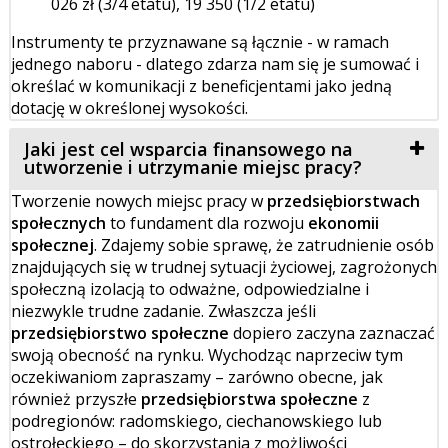
026 zł (3/4 etatu), 19 350 (1/2 etatu)
Instrumenty te przyznawane są łącznie - w ramach
jednego naboru - dlatego zdarza nam się je sumować i
określać w komunikacji z beneficjentami jako jedną
dotację w określonej wysokości.
Jaki jest cel wsparcia finansowego na
utworzenie i utrzymanie miejsc pracy?
Tworzenie nowych miejsc pracy w
przedsiębiorstwach
społecznych
to fundament dla rozwoju
ekonomii
społecznej
. Zdajemy sobie sprawę, że zatrudnienie osób
znajdujących się w trudnej sytuacji życiowej, zagrożonych
społeczną izolacją to odważne, odpowiedzialne i
niezwykle trudne zadanie. Zwłaszcza jeśli
przedsiębiorstwo społeczne
dopiero zaczyna zaznaczać
swoją obecność na rynku. Wychodząc naprzeciw tym
oczekiwaniom zapraszamy – zarówno obecne, jak
również przyszłe
przedsiębiorstwa społeczne
z
podregionów: radomskiego, ciechanowskiego lub
ostrołęckiego – do skorzystania z możliwości