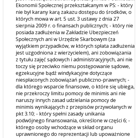
Ekonomii Społecznej przekształcanym w PS: - który
nie był karany karą zakazu dostępu do środków, o
których mowa w art. 5 ust. 3 ustawy z dnia 27
sierpnia 2009 r. o finansach publicznych; - który nie
posiada zadłużenia w Zakładzie Ubezpieczeń
Społecznych ani w Urzędzie Skarbowym (za
wyjątkiem przypadków, w których spłata zadłużenia
jest uzgodniona z wierzycielem), ani zobowiązania
z tytułu zajęć sądowych i administracyjnych, ani nie
toczy się przeciwko niemu postępowanie sądowe,
egzekucyjne bądź windykacyjne dotyczące
niespłaconych zobowiązań publiczno-prawnych; -
dla którego wsparcie finansowe, o które się ubiega,
nie przekroczy limitu pomocy de minimis ani nie
naruszy innych zasad udzielania pomocy de
minimis wynikających z przepisów przywołanych w
pkt 3.10; - który spełni zasady unikania
podwójnego finansowania, określone w części 6; -
którego osoby wchodzące w skład organu
uprawnionego do reprezentacji lub upoważnione