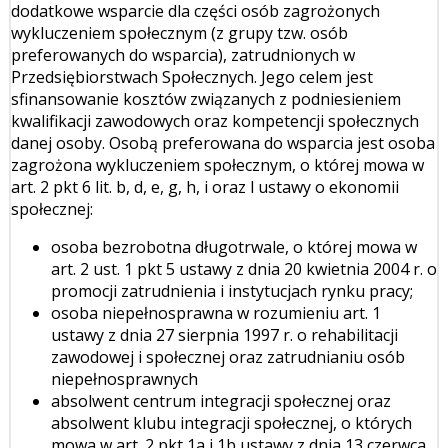
dodatkowe wsparcie dla części osób zagrożonych
wykluczeniem społecznym (z grupy tzw. osób
preferowanych do wsparcia), zatrudnionych w
Przedsiębiorstwach Społecznych. Jego celem jest
sfinansowanie kosztów związanych z podniesieniem
kwalifikacji zawodowych oraz kompetencji społecznych
danej osoby. Osobą preferowana do wsparcia jest osoba
zagrożona wykluczeniem społecznym, o której mowa w
art. 2 pkt 6 lit. b, d, e, g, h, i oraz l ustawy o ekonomii
społecznej:
osoba bezrobotna długotrwale, o której mowa w
art. 2 ust. 1 pkt 5 ustawy z dnia 20 kwietnia 2004 r. o
promocji zatrudnienia i instytucjach rynku pracy;
osoba niepełnosprawna w rozumieniu art. 1
ustawy z dnia 27 sierpnia 1997 r. o rehabilitacji
zawodowej i społecznej oraz zatrudnianiu osób
niepełnosprawnych
absolwent centrum integracji społecznej oraz
absolwent klubu integracji społecznej, o których
mowa w art. 2 pkt 1a i 1b ustawy z dnia 13 czerwca