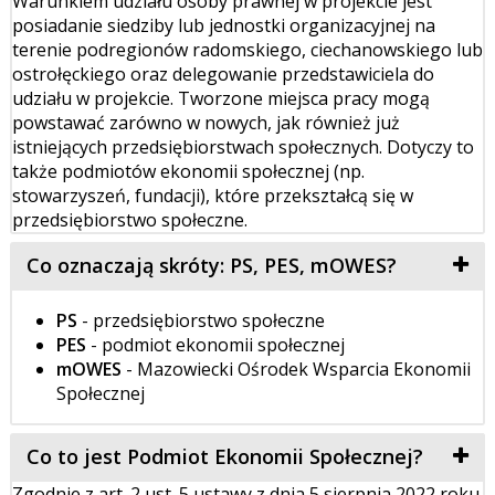
Warunkiem udziału osoby prawnej w projekcie jest
posiadanie siedziby lub jednostki organizacyjnej na
terenie podregionów radomskiego, ciechanowskiego lub
ostrołęckiego oraz delegowanie przedstawiciela do
udziału w projekcie. Tworzone miejsca pracy mogą
powstawać zarówno w nowych, jak również już
istniejących przedsiębiorstwach społecznych. Dotyczy to
także podmiotów ekonomii społecznej (np.
stowarzyszeń, fundacji), które przekształcą się w
przedsiębiorstwo społeczne.
Co oznaczają skróty: PS, PES, mOWES?
PS
- przedsiębiorstwo społeczne
PES
- podmiot ekonomii społecznej
mOWES
- Mazowiecki Ośrodek Wsparcia Ekonomii
Społecznej
Co to jest Podmiot Ekonomii Społecznej?
Zgodnie z art. 2 ust. 5 ustawy z dnia 5 sierpnia 2022 roku