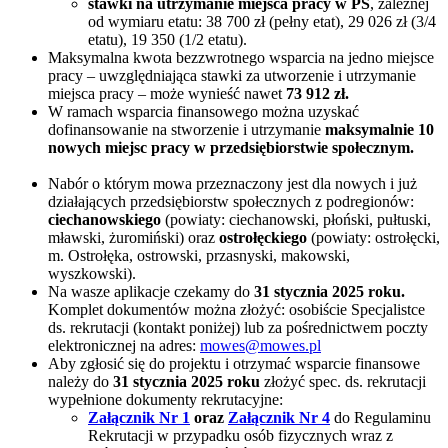
stawki na utrzymanie miejsca pracy w PS
, zależnej
od wymiaru etatu: 38 700 zł (pełny etat), 29 026 zł (3/4
etatu), 19 350 (1/2 etatu).
Maksymalna kwota bezzwrotnego wsparcia na jedno miejsce
pracy – uwzględniająca stawki za utworzenie i utrzymanie
miejsca pracy – może wynieść nawet
73 912 zł.
W ramach wsparcia finansowego można uzyskać
dofinansowanie na stworzenie i utrzymanie
maksymalnie 10
nowych miejsc pracy w przedsiębiorstwie społecznym.
Nabór o którym mowa przeznaczony jest dla nowych i już
działających przedsiębiorstw społecznych z podregionów:
ciechanowskiego
(powiaty: ciechanowski, płoński, pułtuski,
mławski, żuromiński) oraz
ostrołęckiego
(powiaty: ostrołęcki,
m. Ostrołęka, ostrowski, przasnyski, makowski,
wyszkowski).
Na wasze aplikacje czekamy do
31 stycznia 2025 roku.
Komplet dokumentów można złożyć: osobiście Specjalistce
ds. rekrutacji (kontakt poniżej) lub za pośrednictwem poczty
elektronicznej na adres:
mowes@mowes.pl
Aby zgłosić się do projektu i otrzymać wsparcie finansowe
należy do
31 stycznia 2025 roku
złożyć spec. ds. rekrutacji
wypełnione dokumenty rekrutacyjne:
Załącznik Nr 1
oraz
Załącznik Nr 4
do Regulaminu
Rekrutacji w przypadku osób fizycznych wraz z