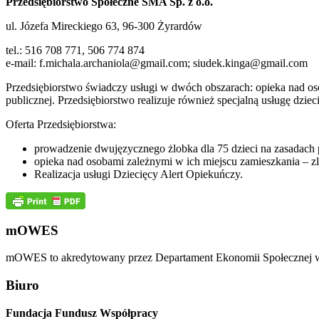
Przedsiębiorstwo Społeczne ŚMA Sp. z o.o.
ul. Józefa Mireckiego 63, 96-300 Żyrardów
tel.: 516 708 771, 506 774 874
e-mail: f.michala.archaniola@gmail.com; siudek.kinga@gmail.com
Przedsiębiorstwo świadczy usługi w dwóch obszarach: opieka nad o
publicznej. Przedsiębiorstwo realizuje również specjalną usługę dzie
Oferta Przedsiębiorstwa:
prowadzenie dwujęzycznego żlobka dla 75 dzieci na zasadach 
opieka nad osobami zależnymi w ich miejscu zamieszkania – 
Realizacja usługi Dziecięcy Alert Opiekuńczy.
mOWES
mOWES to akredytowany przez Departament Ekonomii Społecznej w 
Biuro
Fundacja Fundusz Współpracy