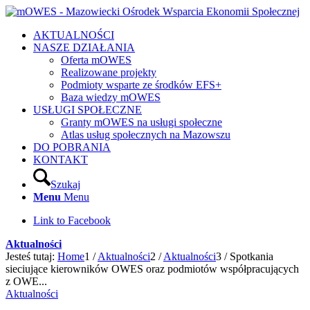
AKTUALNOŚCI
NASZE DZIAŁANIA
Oferta mOWES
Realizowane projekty
Podmioty wsparte ze środków EFS+
Baza wiedzy mOWES
USŁUGI SPOŁECZNE
Granty mOWES na usługi społeczne
Atlas usług społecznych na Mazowszu
DO POBRANIA
KONTAKT
Szukaj
Menu
Menu
Link to Facebook
Aktualności
Jesteś tutaj:
Home
1
/
Aktualności
2
/
Aktualności
3
/
Spotkania
sieciujące kierowników OWES oraz podmiotów współpracujących
z OWE...
Aktualności