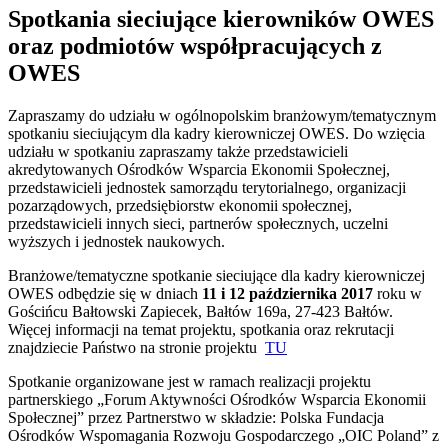
Spotkania sieciujące kierowników OWES
oraz podmiotów współpracujących z
OWES
Zapraszamy do udziału w ogólnopolskim branżowym/tematycznym
spotkaniu sieciującym dla kadry kierowniczej OWES. Do wzięcia
udziału w spotkaniu zapraszamy także przedstawicieli
akredytowanych Ośrodków Wsparcia Ekonomii Społecznej,
przedstawicieli jednostek samorządu terytorialnego, organizacji
pozarządowych, przedsiębiorstw ekonomii społecznej,
przedstawicieli innych sieci, partnerów społecznych, uczelni
wyższych i jednostek naukowych.
Branżowe/tematyczne spotkanie sieciujące dla kadry kierowniczej
OWES odbędzie się w dniach
11 i 12 października 2017
roku w
Gościńcu Bałtowski Zapiecek, Bałtów 169a, 27-423 Bałtów.
Więcej informacji na temat projektu, spotkania oraz rekrutacji
znajdziecie Państwo na stronie projektu
TU
Spotkanie organizowane jest w ramach realizacji projektu
partnerskiego „Forum Aktywności Ośrodków Wsparcia Ekonomii
Społecznej” przez Partnerstwo w składzie: Polska Fundacja
Ośrodków Wspomagania Rozwoju Gospodarczego „OIC Poland” z