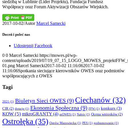
siedzibą w Lublinie (Lider Projektu), Fundacja Fundusz
Współpracy oraz Forum Aktywizacji Obszarów Wiejskich.
2017-10-02
/
Autor
Marcel Samecki
Doceń i poleć nas
Udostępnij Facebook
0
0
Marcel Samecki
https://mowes.pl/wp-
content/uploads/2019/07/19_07_15_LOGO_MOWES_projektFFW_tr
01.png
Marcel Samecki
2017-10-02 11:16:06
2017-10-02
11:16:06
Spotkania sieciujące kierowników OWES oraz podmiotów
współpracujących z OWES
Tagi
Ciechanów
(32)
Biuletyn Sieci OWES
(9)
2021
(1)
Ekonomia Społeczna
(9)
konkurs
(3)
CIR
(2)
dotacje
(1)
FFW
(1)
KOW
(5)
mikroGRANTY
(4)
Ocena wniosków
(2)
mOWES
(1)
Nabór
(1)
Ostrołęka
(35)
Ostrów Mazowiecka
(1)
PES
(1)
podsumowanie
(1)