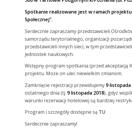
500
w Tarnowie Podgórnym k/Poznania (ul. Poz
Spotkanie realizowane jest w ramach projekt
Społecznej”.
Serdecznie zapraszamy przedstawicieli Ośrodków
samorządu terytorialnego, organizacji pozarząd
przedstawicieli innych sieci, w tym przedstawicie
jednostek naukowych.
Wstępny program spotkania (przed akceptacją Ko
projektu. Może on ulec niewielkim zmianom.
Zamknięcie rejestracji przewidujemy
9 listopada
ostatniego dnia (tj.
9 listopada 2018
), gdyż wsp
warunki rezerwacji hotelowej są bardziej restry
Program i szczegóły dostępne są
TU
Serdecznie zapraszamy!