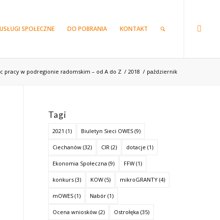
USŁUGI SPOŁECZNE
DO POBRANIA
KONTAKT
sc pracy w podregionie radomskim – od A do Z
/
2018
/
październik
Tagi
2021
(1)
Biuletyn Sieci OWES
(9)
Ciechanów
(32)
CIR
(2)
dotacje
(1)
Ekonomia Społeczna
(9)
FFW
(1)
konkurs
(3)
KOW
(5)
mikroGRANTY
(4)
mOWES
(1)
Nabór
(1)
Ocena wniosków
(2)
Ostrołęka
(35)