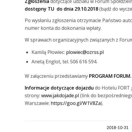
Zgłoszenia
dotyczące udziału w Forum Spółdziel
dostępny
TU
do dnia 29.10.2018
(bądź do wyczer
Po wysłaniu zgłoszenia otrzymacie Państwo auto
numer konta do dokonania wpłaty.
W sprawach organizacyjnych związanych z Forum
Kamilą Płowiec:
plowiec@ozrss.pl
Anetą Englot, tel. 506 616 594.
W załączeniu przedstawiamy
PROGRAM FORUM
.
Informacje dotyczące dojazdu
do Hotelu FORT 
strony:
www.jakdojade.pl
(link do bezpośredniego
Warszawie:
https://goo.gl/W1V8Za
).
/
2018-10-31