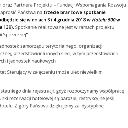
m oraz Partnera Projektu – Fundacji Wspomagania Rozwoju
zaprosić Państwa na
trzecie branżowe spotkanie
dbędzie się w dniach 3 i 4 grudnia 2018 w
Hotelu 500
w
 139).
Spotkanie realizowane jest w ramach projektu
 Społecznej
”.
jednostek samorządu terytorialnego, organizacji
ej, przedstawicieli innych sieci, w tym przedstawicieli
ych i jednostek naukowych.
et Sterujący w załączeniu (może ulec niewielkim
ostatniego dnia rejestracji, gdyż rozpoczynamy współpracę
i rezerwacji hotelowej są bardziej restrykcyjne jeśli
 Hotelu. Z góry Państwu dziękujemy za dyscyplinę.