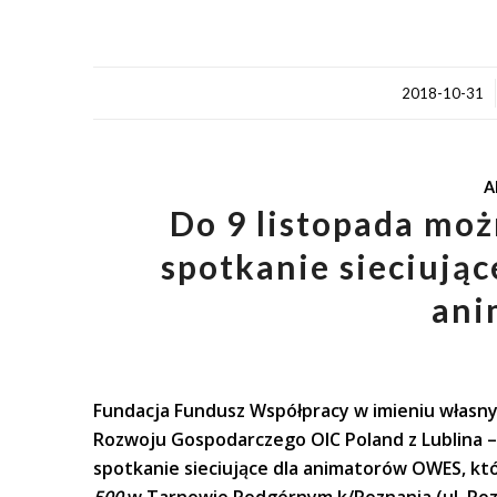
/
2018-10-31
A
Do 9 listopada moż
spotkanie sieciują
ani
Fundacja Fundusz Współpracy w imieniu własn
Rozwoju Gospodarczego OIC Poland z Lublina –
spotkanie sieciujące dla animatorów
OWES, któ