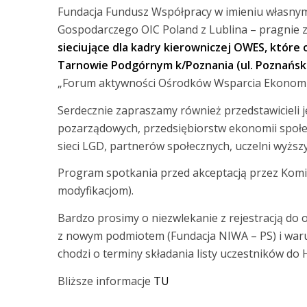
Fundacja Fundusz Współpracy w imieniu własny
Gospodarczego OIC Poland z Lublina – pragnie 
sieciujące dla kadry kierowniczej
OWES, które o
Tarnowie Podgórnym k/Poznania (ul. Poznańska
„Forum aktywności Ośrodków Wsparcia Ekonomii
Serdecznie zapraszamy również przedstawicieli 
pozarządowych, przedsiębiorstw ekonomii społeczn
sieci LGD, partnerów społecznych, uczelni wyższ
Program spotkania przed akceptacją przez Komit
modyfikacjom).
Bardzo prosimy o niezwlekanie z rejestracją do 
z nowym podmiotem (Fundacja NIWA – PS) i warunk
chodzi o terminy składania listy uczestników do
Bliższe informacje
TU