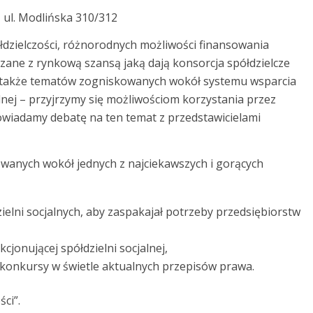
ul. Modlińska 310/312
zielczości, różnorodnych możliwości finansowania
iązane z rynkową szansą jaką dają konsorcja spółdzielcze
e także tematów zogniskowanych wokół systemu wsparcia
lnej – przyjrzymy się możliwościom korzystania przez
wiadamy debatę na ten temat z przedstawicielami
wanych wokół jednych z najciekawszych i gorących
ielni socjalnych, aby zaspakajał potrzeby przedsiębiorstw
jonującej spółdzielni socjalnej,
 konkursy w świetle aktualnych przepisów prawa.
ci”.