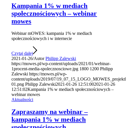
Kampania 1% w mediach
społecznościowych – webinar
mowes
Webinar mOWES: kampania 1% w mediach
społecznościowych i w internecie
Czytaj dalej
2021-01-26
/
Autor
Philipp Zalewski
https://mowes.pl/wp-content/uploads/2021/01/webinar-
1procent-media-spolecznosciowe.jpg
1800
1200
Philipp
Zalewski
https://mowes.pl/wp-
content/uploads/2019/07/19_07_15_LOGO_MOWES_projektFF
01.png
Philipp Zalewski
2021-01-26 12:51:00
2021-01-26
12:51:02
Kampania 1% w mediach społecznościowych –
webinar mowes
Aktualności
Zapraszamy na webinar –
kampania 1% w mediach
społecznościowych