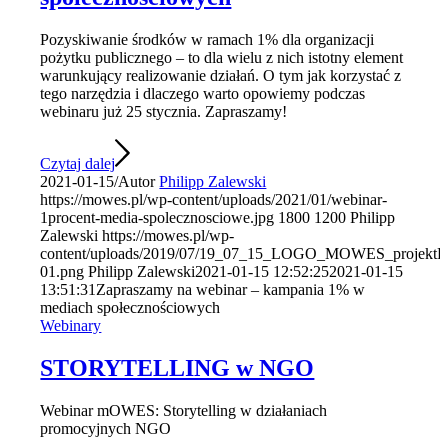
Pozyskiwanie środków w ramach 1% dla organizacji
pożytku publicznego – to dla wielu z nich istotny element
warunkujący realizowanie działań. O tym jak korzystać z
tego narzędzia i dlaczego warto opowiemy podczas
webinaru już 25 stycznia. Zapraszamy!
Czytaj dalej
2021-01-15
/
Autor
Philipp Zalewski
https://mowes.pl/wp-content/uploads/2021/01/webinar-
1procent-media-spolecznosciowe.jpg
1800
1200
Philipp
Zalewski
https://mowes.pl/wp-
content/uploads/2019/07/19_07_15_LOGO_MOWES_projektFF
01.png
Philipp Zalewski
2021-01-15 12:52:25
2021-01-15
13:51:31
Zapraszamy na webinar – kampania 1% w
mediach społecznościowych
Webinary
STORYTELLING w NGO
Webinar mOWES: Storytelling w działaniach
promocyjnych NGO