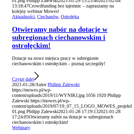
01.png
Philipp Zalewski
2021-01-29 15:25:40
2021-02-04
13:18:47
Crowdfunding bez tajemnic – zapraszamy na
kolejny webinar Mowes!
Aktualności
,
Ciechanów
,
Ostrołęka
Otwieramy nabór na dotacje w
subregionach ciechanowskim i
ostrołęckim!
Dotacje na nowe miejsca pracy w subregionie
ciechanowskim i ostrołęckim – poznaj szczegóły!
Czytaj dalej
2021-01-28
/
Autor
Philipp Zalewski
https://mowes.pl/wp-
content/uploads/2019/11/WYNIKI.jpg
1056
1920
Philipp
Zalewski
https://mowes.pl/wp-
content/uploads/2019/07/19_07_15_LOGO_MOWES_projektFF
01.png
Philipp Zalewski
2021-01-28 17:19:13
2021-01-28
17:24:05
Otwieramy nabór na dotacje w subregionach
ciechanowskim i ostrołęckim!
Webinary