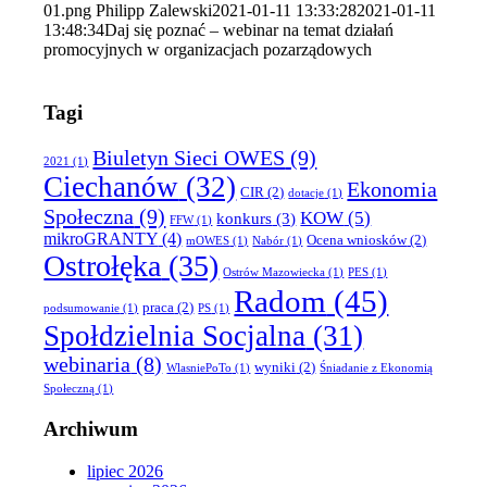
01.png
Philipp Zalewski
2021-01-11 13:33:28
2021-01-11
13:48:34
Daj się poznać – webinar na temat działań
promocyjnych w organizacjach pozarządowych
Tagi
Biuletyn Sieci OWES
(9)
2021
(1)
Ciechanów
(32)
Ekonomia
CIR
(2)
dotacje
(1)
Społeczna
(9)
KOW
(5)
konkurs
(3)
FFW
(1)
mikroGRANTY
(4)
Ocena wniosków
(2)
mOWES
(1)
Nabór
(1)
Ostrołęka
(35)
Ostrów Mazowiecka
(1)
PES
(1)
Radom
(45)
praca
(2)
podsumowanie
(1)
PS
(1)
Społdzielnia Socjalna
(31)
webinaria
(8)
wyniki
(2)
WlasniePoTo
(1)
Śniadanie z Ekonomią
Społeczną
(1)
Archiwum
lipiec 2026