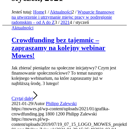
Jesteś tutaj:
Home
1
/
Aktualności
2
/
Wsparcie finansowe
na utworzenie i utrzymanie miejsc pracy w podregionie
radomskim – od A do Z
3
/
2021
4
/
styczeń
Aktualności
Crowdfunding bez tajemnic –
zapraszamy na kolejny webinar
Mowes!
Jak zbierać pieniądze na społeczne inicjatywy? Czym jest
finansowanie społecznościowe? To temat naszego
kolejnego webinarium, na które zapraszamy już w
najbliższą środę, 3 lutego!
Czytaj dalej
2021-01-29
/
Autor
Philipp Zalewski
https://mowes.pl/wp-content/uploads/2021/01/grafika-
crowdfunding.jpg
1800
1200
Philipp Zalewski
https://mowes.pl/wp-
content/uploads/2019/07/19_07_15_LOGO_MOWES_projektFF