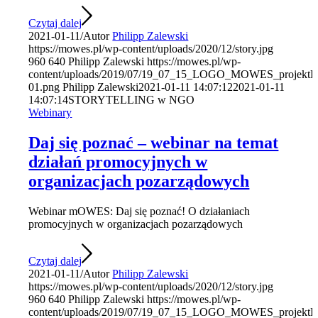
Czytaj dalej
2021-01-11
/
Autor
Philipp Zalewski
https://mowes.pl/wp-content/uploads/2020/12/story.jpg
960
640
Philipp Zalewski
https://mowes.pl/wp-
content/uploads/2019/07/19_07_15_LOGO_MOWES_projektFF
01.png
Philipp Zalewski
2021-01-11 14:07:12
2021-01-11
14:07:14
STORYTELLING w NGO
Webinary
Daj się poznać – webinar na temat
działań promocyjnych w
organizacjach pozarządowych
Webinar mOWES: Daj się poznać! O działaniach
promocyjnych w organizacjach pozarządowych
Czytaj dalej
2021-01-11
/
Autor
Philipp Zalewski
https://mowes.pl/wp-content/uploads/2020/12/story.jpg
960
640
Philipp Zalewski
https://mowes.pl/wp-
content/uploads/2019/07/19_07_15_LOGO_MOWES_projektFF