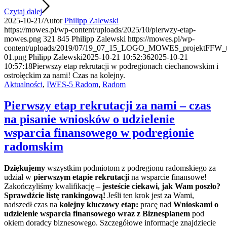
Czytaj dalej
2025-10-21
/
Autor
Philipp Zalewski
https://mowes.pl/wp-content/uploads/2025/10/pierwzy-etap-
mowes.png
321
845
Philipp Zalewski
https://mowes.pl/wp-
content/uploads/2019/07/19_07_15_LOGO_MOWES_projektFFW_tr
01.png
Philipp Zalewski
2025-10-21 10:52:36
2025-10-21
10:57:18
Pierwszy etap rekrutacji w podregionach ciechanowskim i
ostrołęckim za nami! Czas na kolejny.
Aktualności
,
IWES-5 Radom
,
Radom
Pierwszy etap rekrutacji za nami – czas
na pisanie wniosków o udzielenie
wsparcia finansowego w podregionie
radomskim
Dziękujemy
wszystkim podmiotom z podregionu radomskiego za
udział w
pierwszym etapie rekrutacji
na wsparcie finansowe!
Zakończyliśmy kwalifikację –
jesteście ciekawi, jak Wam poszło?
Sprawdźcie listę rankingową!
Jeśli ten krok jest za Wami,
nadszedł czas na
kolejny kluczowy etap:
pracę nad
Wnioskami o
udzielenie wsparcia finansowego wraz z Biznesplanem
pod
okiem doradcy biznesowego. Szczegółowe informacje znajdziecie