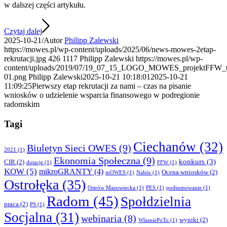
w dalszej części artykułu.
Czytaj dalej
2025-10-21
/
Autor
Philipp Zalewski
https://mowes.pl/wp-content/uploads/2025/06/news-mowes-2etap-
rekrutacji.jpg
426
1117
Philipp Zalewski
https://mowes.pl/wp-
content/uploads/2019/07/19_07_15_LOGO_MOWES_projektFFW_tr
01.png
Philipp Zalewski
2025-10-21 10:18:01
2025-10-21
11:09:25
Pierwszy etap rekrutacji za nami – czas na pisanie
wniosków o udzielenie wsparcia finansowego w podregionie
radomskim
Tagi
Ciechanów
(32)
Biuletyn Sieci OWES
(9)
2021
(1)
Ekonomia Społeczna
(9)
konkurs
(3)
CIR
(2)
dotacje
(1)
FFW
(1)
KOW
(5)
mikroGRANTY
(4)
Ocena wniosków
(2)
mOWES
(1)
Nabór
(1)
Ostrołęka
(35)
Ostrów Mazowiecka
(1)
PES
(1)
podsumowanie
(1)
Radom
(45)
Społdzielnia
praca
(2)
PS
(1)
Socjalna
(31)
webinaria
(8)
wyniki
(2)
WlasniePoTo
(1)