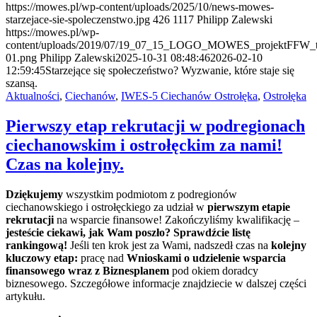
https://mowes.pl/wp-content/uploads/2025/10/news-mowes-
starzejace-sie-spoleczenstwo.jpg
426
1117
Philipp Zalewski
https://mowes.pl/wp-
content/uploads/2019/07/19_07_15_LOGO_MOWES_projektFFW_tr
01.png
Philipp Zalewski
2025-10-31 08:48:46
2026-02-10
12:59:45
Starzejące się społeczeństwo? Wyzwanie, które staje się
szansą.
Aktualności
,
Ciechanów
,
IWES-5 Ciechanów Ostrołęka
,
Ostrołęka
Pierwszy etap rekrutacji w podregionach
ciechanowskim i ostrołęckim za nami!
Czas na kolejny.
Dziękujemy
wszystkim podmiotom z podregionów
ciechanowskiego i ostrołęckiego za udział w
pierwszym etapie
rekrutacji
na wsparcie finansowe! Zakończyliśmy kwalifikację –
jesteście ciekawi, jak Wam poszło? Sprawdźcie listę
rankingową!
Jeśli ten krok jest za Wami, nadszedł czas na
kolejny
kluczowy etap:
pracę nad
Wnioskami o udzielenie wsparcia
finansowego wraz z Biznesplanem
pod okiem doradcy
biznesowego. Szczegółowe informacje znajdziecie w dalszej części
artykułu.