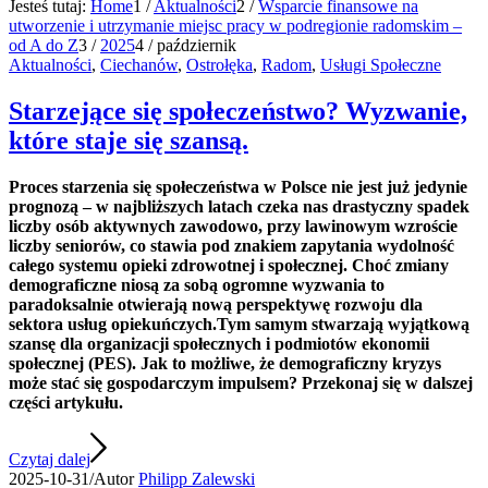
Jesteś tutaj:
Home
1
/
Aktualności
2
/
Wsparcie finansowe na
utworzenie i utrzymanie miejsc pracy w podregionie radomskim –
od A do Z
3
/
2025
4
/
październik
Aktualności
,
Ciechanów
,
Ostrołęka
,
Radom
,
Usługi Społeczne
Starzejące się społeczeństwo? Wyzwanie,
które staje się szansą.
Proces starzenia się społeczeństwa w Polsce nie jest już jedynie
prognozą – w najbliższych latach czeka nas drastyczny spadek
liczby osób aktywnych zawodowo, przy lawinowym wzroście
liczby seniorów, co stawia pod znakiem zapytania wydolność
całego systemu opieki zdrowotnej i społecznej. Choć zmiany
demograficzne niosą za sobą ogromne wyzwania to
paradoksalnie otwierają nową perspektywę rozwoju dla
sektora usług opiekuńczych.Tym samym stwarzają wyjątkową
szansę dla organizacji społecznych i podmiotów ekonomii
społecznej (PES). Jak to możliwe, że demograficzny kryzys
może stać się gospodarczym impulsem? Przekonaj się w dalszej
części artykułu.
Czytaj dalej
2025-10-31
/
Autor
Philipp Zalewski