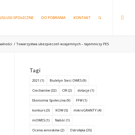
USŁUGI SPOŁECZNE
DO POBRANIA
KONTAKT
ualności
/
Towarzystwa ubezpieczeń wzajemnych – tajemniczy PES
Tagi
2021
(1)
Biuletyn Sieci OWES
(9)
Ciechanów
(32)
CIR
(2)
dotacje
(1)
Ekonomia Społeczna
(9)
FFW
(1)
konkurs
(3)
KOW
(5)
mikroGRANTY
(4)
mOWES
(1)
Nabór
(1)
Ocena wniosków
(2)
Ostrołęka
(35)