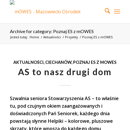
Archive for category: Poznaj ES z mOWES
Jesteś tutaj:
Home
/
Aktualności
/
Projekty
/
Poznaj ES z mOWES
AKTUALNOŚCI
,
CIECHANÓW
,
POZNAJ ES Z MOWES
AS to nasz drugi dom
Szwalnia seniora Stowarzyszenia AS – to właśnie
tu, pod czujnym okiem zaangażowanych i
doświadczonych Pań Seniorek, każdego dnia
powstają słynne Helpiki – kolorowe, pluszowe
skrzaty, które wnoszą do każdego domu